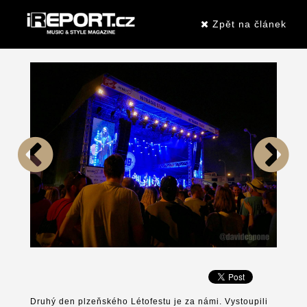
Zpět na článek
Druhý den plzeňského Létofestu je za námi. Vystoupili