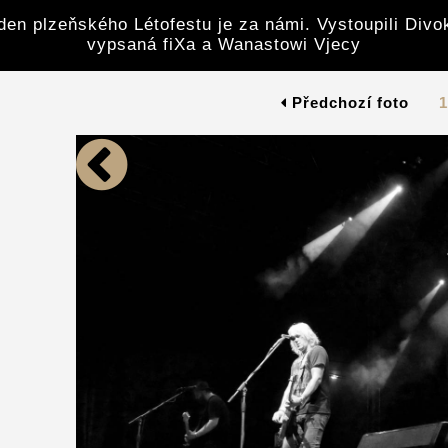
den plzeňského Létofestu je za námi. Vystoupili Divoke
vypsaná fiXa a Wanastowi Vjecy
Předchozí foto
1