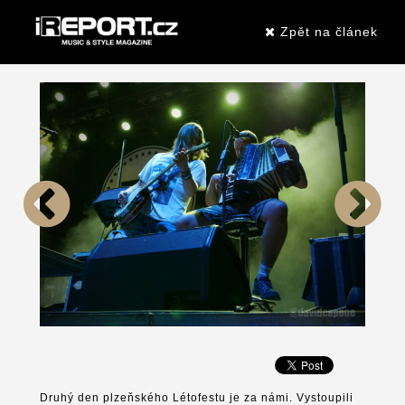
Zpět na článek
Druhý den plzeňského Létofestu je za námi. Vystoupili