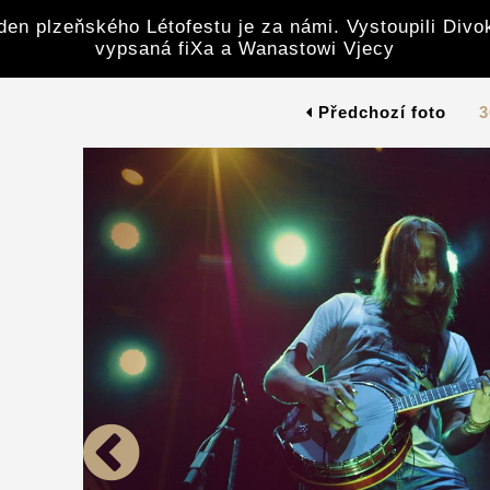
den plzeňského Létofestu je za námi. Vystoupili Divoke
vypsaná fiXa a Wanastowi Vjecy
Předchozí foto
3