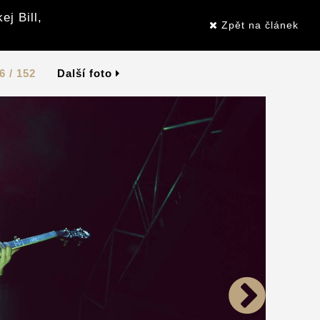
j Bill,
Zpět na článek
6 / 152
Další foto