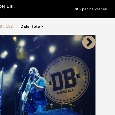
j Bill,
Zpět na článek
8 / 152
Další foto