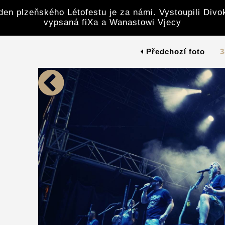
den plzeňského Létofestu je za námi. Vystoupili Divoke
vypsaná fiXa a Wanastowi Vjecy
Předchozí foto
3