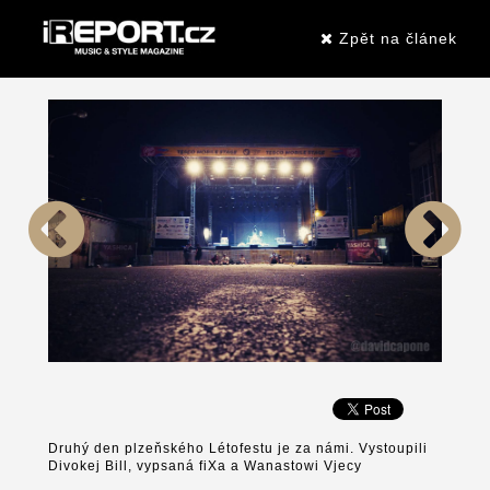
Zpět na článek
Druhý den plzeňského Létofestu je za námi. Vystoupili
Divokej Bill, vypsaná fiXa a Wanastowi Vjecy