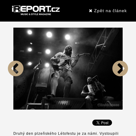
Zpět na článek
Druhý den plzeňského Létofestu je za námi. Vystoupili