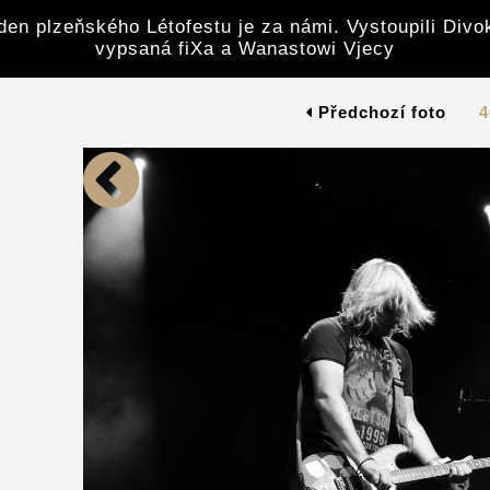
den plzeňského Létofestu je za námi. Vystoupili Divoke
vypsaná fiXa a Wanastowi Vjecy
Předchozí foto
4