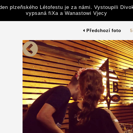
den plzeňského Létofestu je za námi. Vystoupili Divoke
vypsaná fiXa a Wanastowi Vjecy
Předchozí foto
5