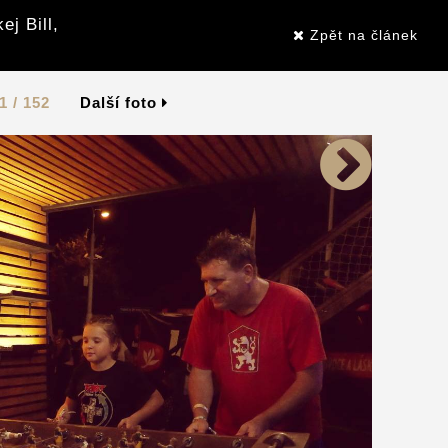
j Bill,
Zpět na článek
1 / 152
Další foto