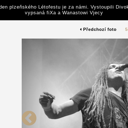
den plzeňského Létofestu je za námi. Vystoupili Divoke
vypsaná fiXa a Wanastowi Vjecy
Předchozí foto
5