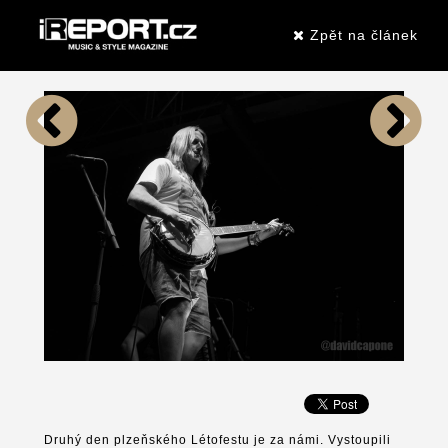
Zpět na článek
Druhý den plzeňského Létofestu je za námi. Vystoupili