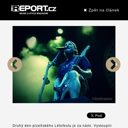
Zpět na článek
Druhý den plzeňského Létofestu je za námi. Vystoupili