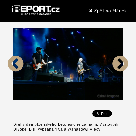
Zpět na článek
Druhý den plzeňského Létofestu je za námi. Vystoupili
Divokej Bill, vypsaná fiXa a Wanastowi Vjecy