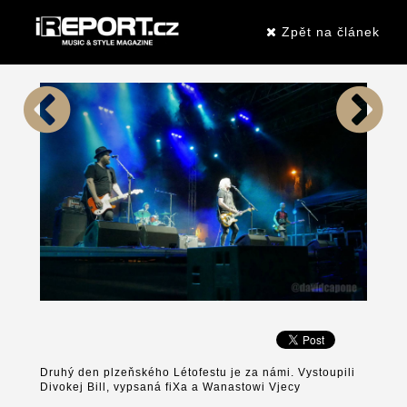
Zpět na článek
Druhý den plzeňského Létofestu je za námi. Vystoupili
Divokej Bill, vypsaná fiXa a Wanastowi Vjecy