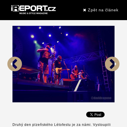
Zpět na článek
Druhý den plzeňského Létofestu je za námi. Vystoupili