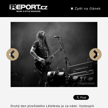
Zpět na článek
Druhý den plzeňského Létofestu je za námi. Vystoupili