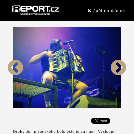
Zpět na článek
Druhý den plzeňského Létofestu je za námi. Vystoupili