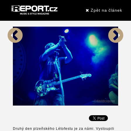
Zpět na článek
Druhý den plzeňského Létofestu je za námi. Vystoupili