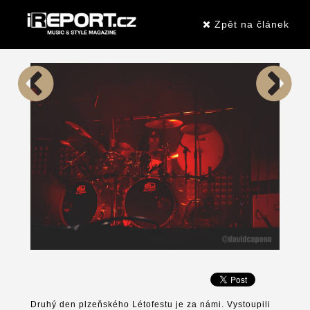
Zpět na článek
Druhý den plzeňského Létofestu je za námi. Vystoupili