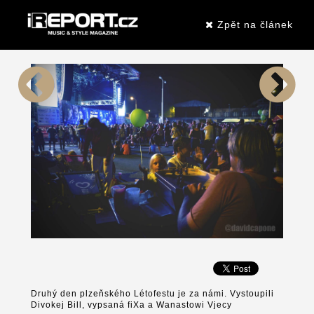
Zpět na článek
Druhý den plzeňského Létofestu je za námi. Vystoupili
Divokej Bill, vypsaná fiXa a Wanastowi Vjecy