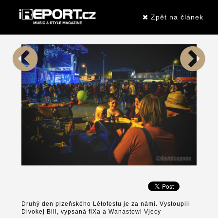
Zpět na článek
Druhý den plzeňského Létofestu je za námi. Vystoupili
Divokej Bill, vypsaná fiXa a Wanastowi Vjecy