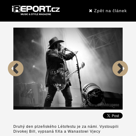
Zpět na článek
Druhý den plzeňského Létofestu je za námi. Vystoupili
Divokej Bill, vypsaná fiXa a Wanastowi Vjecy