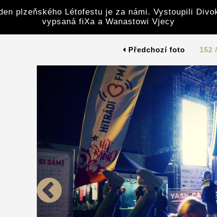
den plzeňského Létofestu je za námi. Vystoupili Divoke
vypsaná fiXa a Wanastowi Vjecy
Předchozí foto
152 