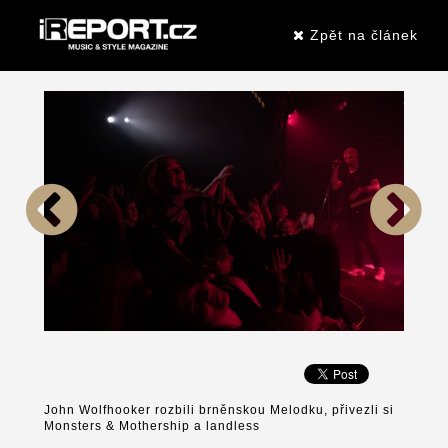
Zpět na článek
John Wolfhooker rozbili brněnskou Melodku, přivezli si
Monsters & Mothership a landless