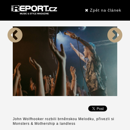
Zpět na článek
John Wolfhooker rozbili brněnskou Melodku, přivezli si
Monsters & Mothership a landless