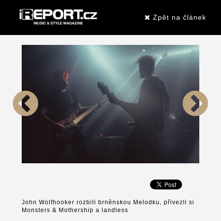
Zpět na článek
John Wolfhooker rozbili brněnskou Melodku, přivezli si
Monsters & Mothership a landless