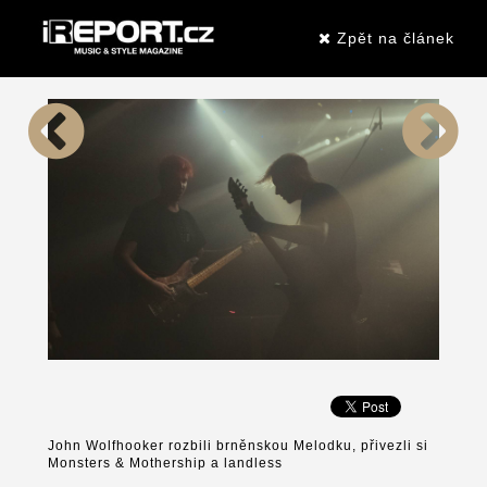
Zpět na článek
John Wolfhooker rozbili brněnskou Melodku, přivezli si
Monsters & Mothership a landless