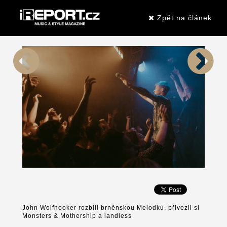
Zpět na článek
John Wolfhooker rozbili brněnskou Melodku, přivezli si
Monsters & Mothership a landless