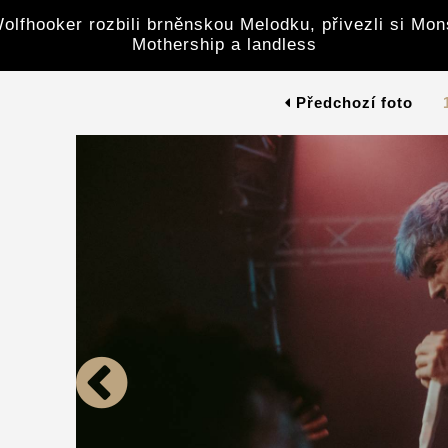
olfhooker rozbili brněnskou Melodku, přivezli si Mon
Mothership a landless
Předchozí foto