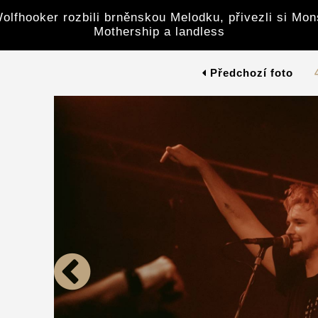
olfhooker rozbili brněnskou Melodku, přivezli si Mon
Mothership a landless
Předchozí foto