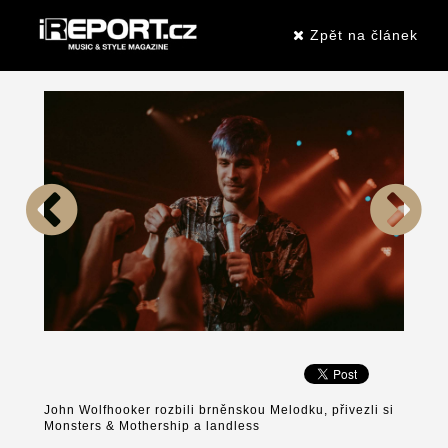
Zpět na článek
John Wolfhooker rozbili brněnskou Melodku, přivezli si
Monsters & Mothership a landless