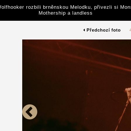
olfhooker rozbili brněnskou Melodku, přivezli si Mon
Mothership a landless
Předchozí foto