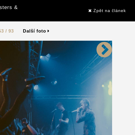
sters &
Zpět na článek
53 / 93
Další foto