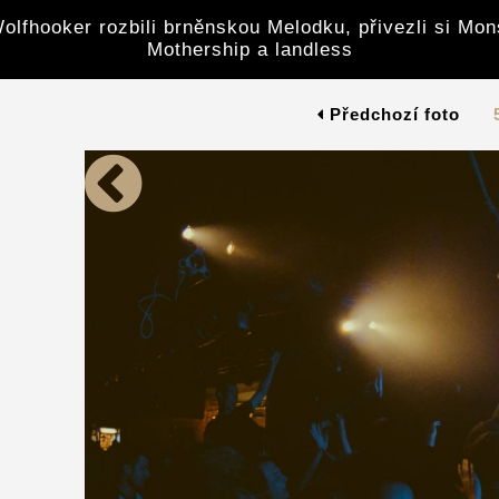
olfhooker rozbili brněnskou Melodku, přivezli si Mon
Mothership a landless
Předchozí foto