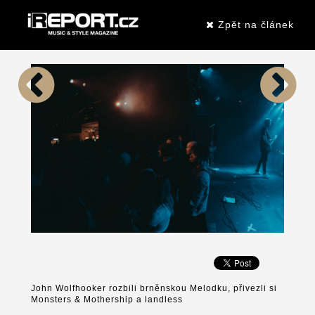
Zpět na článek
John Wolfhooker rozbili brněnskou Melodku, přivezli si
Monsters & Mothership a landless