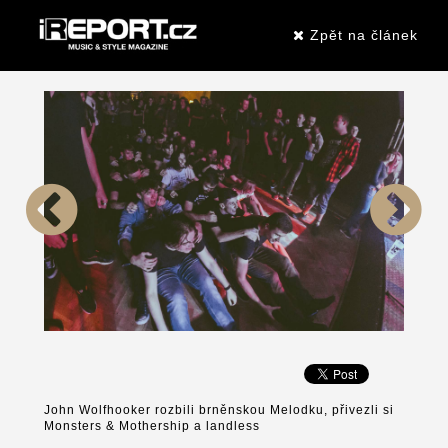
Zpět na článek
John Wolfhooker rozbili brněnskou Melodku, přivezli si
Monsters & Mothership a landless