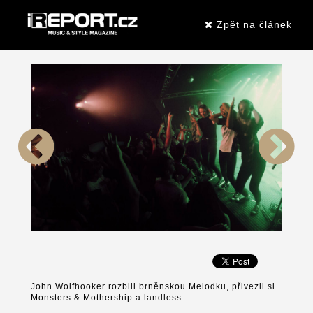
Zpět na článek
John Wolfhooker rozbili brněnskou Melodku, přivezli si
Monsters & Mothership a landless