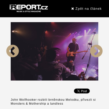
Zpět na článek
John Wolfhooker rozbili brněnskou Melodku, přivezli si
Monsters & Mothership a landless