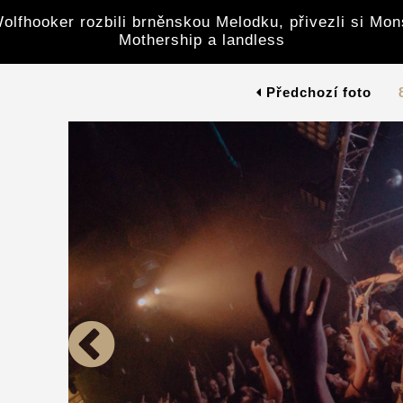
olfhooker rozbili brněnskou Melodku, přivezli si Mon
Mothership a landless
Předchozí foto