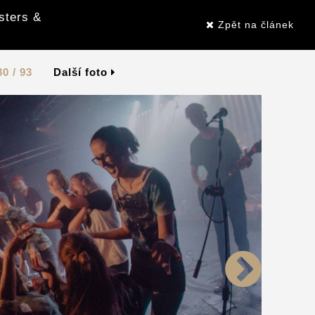
sters &
Zpět na článek
80 / 93
Další foto