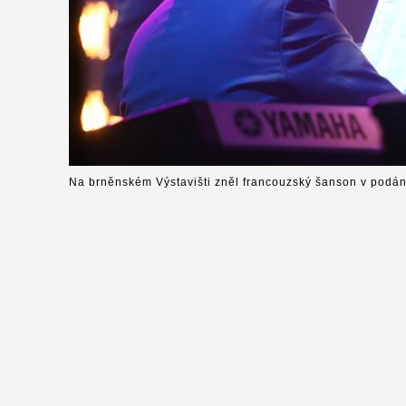
Na brněnském Výstavišti zněl francouzský šanson v podání