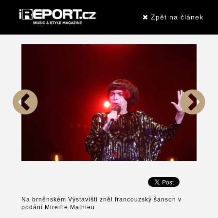
Zpět na článek
Na brněnském Výstavišti zněl francouzský šanson v
podání Mireille Mathieu