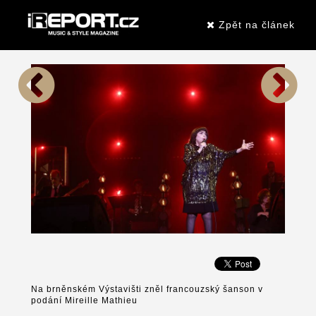
Zpět na článek
Na brněnském Výstavišti zněl francouzský šanson v
podání Mireille Mathieu