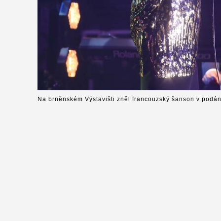
Na brněnském Výstavišti zněl francouzský šanson v podání