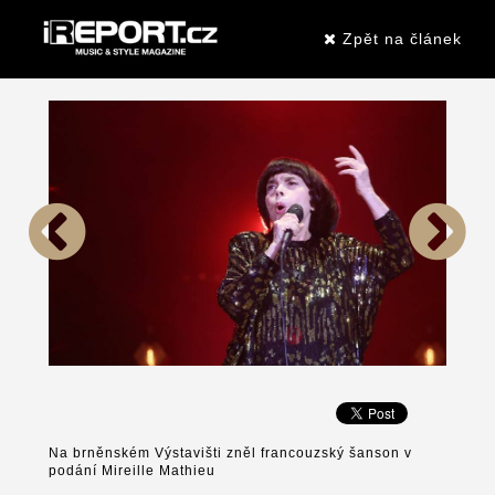
Zpět na článek
Na brněnském Výstavišti zněl francouzský šanson v
podání Mireille Mathieu