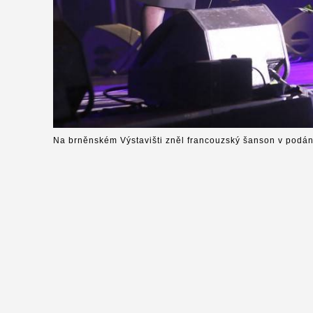
Na brněnském Výstavišti zněl francouzský šanson v podání