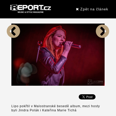
Zpět na článek
Lipo pokřtil v Malostranské besedě album, mezi hosty
byli Jindra Polák i Kateřina Marie Tichá