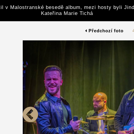
til v Malostranské besedě album, mezi hosty byli Jind
Kateřina Marie Tichá
Předchozí foto