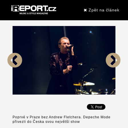
Zpět na článek
Poprvé v Praze bez Andrew Fletchera. Depeche Mode
přivezli do Česka svou největší show