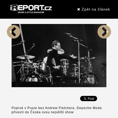
Zpět na článek
Poprvé v Praze bez Andrew Fletchera. Depeche Mode
přivezli do Česka svou největší show