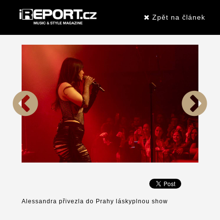
Zpět na článek
Alessandra přivezla do Prahy láskyplnou show