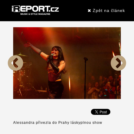
Zpět na článek
Alessandra přivezla do Prahy láskyplnou show